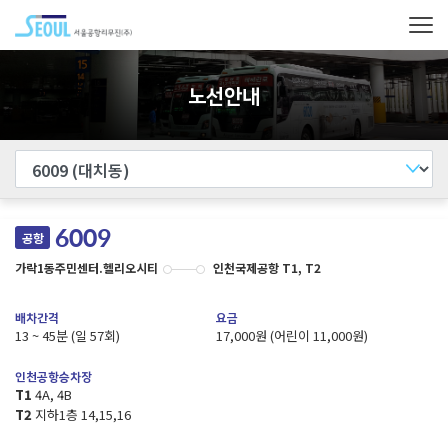
노선안내
6009
공항
가락1동주민센터.헬리오시티
인천국제공항 T1, T2
배차간격
요금
13 ~ 45분
(일 57회)
17,000원
(어린이 11,000원)
인천공항승차장
T1
4A, 4B
T2
지하1층 14,15,16