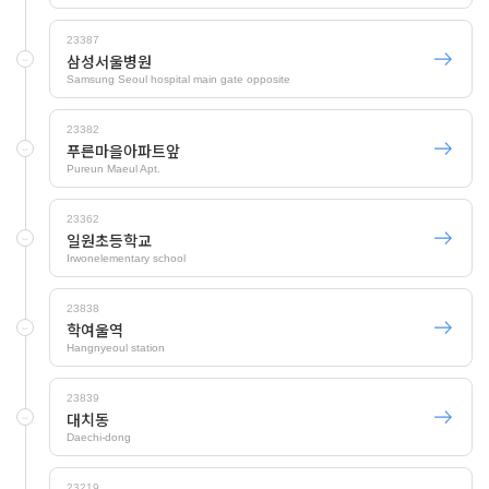
23387
삼성서울병원
Samsung Seoul hospital main gate opposite
23382
푸른마을아파트앞
Pureun Maeul Apt.
23362
일원초등학교
Irwonelementary school
23838
학여울역
Hangnyeoul station
23839
대치동
Daechi-dong
23219