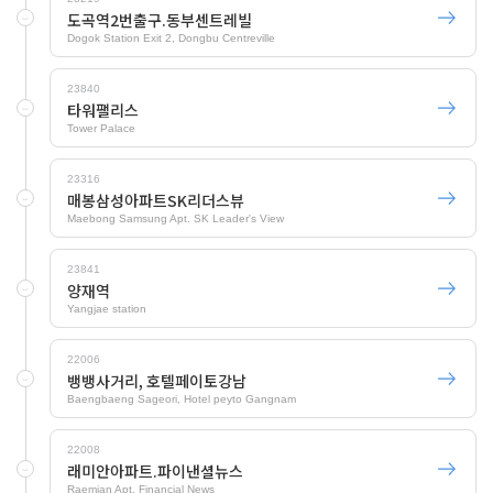
도곡역2번출구.동부센트레빌
Dogok Station Exit 2, Dongbu Centreville
23840
타워팰리스
Tower Palace
23316
매봉삼성아파트SK리더스뷰
Maebong Samsung Apt. SK Leader's View
23841
양재역
Yangjae station
22006
뱅뱅사거리, 호텔페이토강남
Baengbaeng Sageori, Hotel peyto Gangnam
22008
래미안아파트.파이낸셜뉴스
Raemian Apt, Financial News