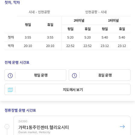
첫차, 막차
시내 - 인천공항
인천공항 - 시내
2터미널
1터미널
평일
휴일
평일
휴일
평일
휴일
첫차
3:55
3:55
5:20
5:20
5:40
5:40
막차
20:10
20:10
22:52
22:52
23:12
23:12
전체 운행 시간표
평일 운행
휴일 운행
지도에서 보기
정류장별 운행 시간표
24390
가락1동주민센터.헬리오시티
Garak market, Heliocity