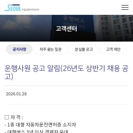
고객센터
공지사항
자주 묻는 질문
분실물 공고
고객 제안
운행사원 공고 알림(26년도 상반기 채용 공
고)
2026.01.28
□ 자 격 :
- 1종 대형 자동차운전면허증 소지자
- 대형버스 3년 이상 경력자 우대