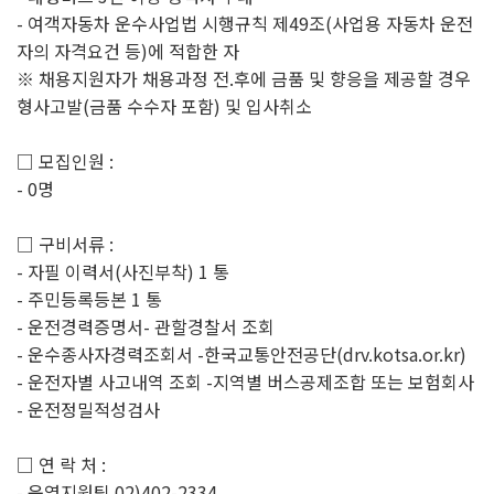
- 여객자동차 운수사업법 시행규칙 제49조(사업용 자동차 운전
자의 자격요건 등)에 적합한 자
※ 채용지원자가 채용과정 전.후에 금품 및 향응을 제공할 경우
형사고발(금품 수수자 포함) 및 입사취소
□ 모집인원 :
- 0명
□ 구비서류 :
- 자필 이력서(사진부착) 1 통
- 주민등록등본 1 통
- 운전경력증명서- 관할경찰서 조회
- 운수종사자경력조회서 -한국교통안전공단(drv.kotsa.or.kr)
- 운전자별 사고내역 조회 -지역별 버스공제조합 또는 보험회사
- 운전정밀적성검사
□ 연 락 처 :
- 운영지원팀 02)402-2334